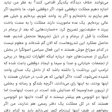
می‌توانند خلاف دیدگاه یکدیگر اقدامی کنند؟ به نظر من نباید
اجازه دهیم مملکت دوقطبی شود، اگر دوقطبی شود، ما باختیم؛ اگر
هم ببازیم بد باخته‌ایم و اگر ید واحد شویم، برده‌ایم و خیلی هم
عالی برده‌ایم. یک عده ماموریت دارند مملکت را به سمت باخت
ببرند.» حقیقت‌پور تصریح کرد: «خسارت‌هایی که بعد از برجام در
مملکت یا قبل از برجام و در ذیل تحریم‌ها متحمل شدیم، همه
حاصل عملکرد این تندرو‌هاست که الان گم شده‌اند و معلوم نیست
در کدام سوراخ موش هستند.» این فعال سیاسی اصولگرا در بخش
دیگری از صحبت‌های خود درباره اینکه اظهارات تندرو‌ها در برخی
از تجمعات خیابانی و صدا و سیما و ایجاد دوقطبی باعث شده که
ترامپ این برداشت را داشته باشد که از داخل یک صدای واحد
شنیده نمی‌شود، گفت: «اگر آنهایی که هر شب در خیابان هستند با
اینها بودند، به اینها رای می‌دادند، اگرچه بلندگو و رسانه و بخشی
از تریبون صداوسیما که صدایش بلند است، در دست اینهاست اما
اینها دو اتوبوس هم بیشتر نیستند.» او گفت: «اینها دو اتوبوسی
هستند که در کل مملکت یک دفتر رسمی هم ندارند، من اگر
بخواهم در طیف اینها ثبت‌نام کنم، نمی‌دانم باید به کدام دفتر