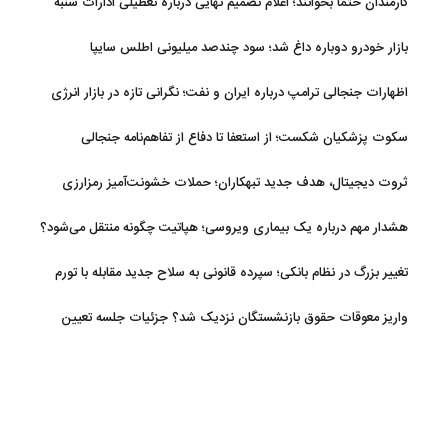
کارمندان حتما بخوانند؛ اعلام تصمیم نهایی درباره تعطیلی ادارات شنبه
بازار خودرو دوباره داغ شد؛ سود چندصد میلیونی اطلس سایپا
اظهارات جنجالی ترامپ درباره ایران و نفت؛ نگرانی تازه در بازار انرژی
سکوت پزشکیان شکست؛ از استعفا تا دفاع از تفاهم‌نامه جنجالی
ثروت دیجیتال، هدف جدید تبهکاران؛ حملات خشونت‌آمیز رمزارزی
افزایش یافت
هشدار مهم درباره یک بیماری ویروسی؛ هپاتیت چگونه منتقل می‌شود؟
تغییر بزرگ در نظام بانکی؛ سپرده قانونی به سلاح جدید مقابله با تورم
تبدیل شد
واریز معوقات حقوق بازنشستگان نزدیک شد؟ جزئیات جلسه تعیین
تکلیف مطالبات