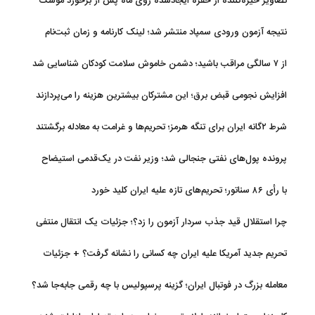
تصاویر خیره‌کننده از حفره ایجادشده روی ماه پس از برخورد موشک
فالکون ۹
نتیجه آزمون ورودی سمپاد منتشر شد؛ لینک کارنامه و زمان ثبت‌نام
از ۷ سالگی مراقب باشید؛ دشمن خاموش سلامت کودکان شناسایی شد
افزایش نجومی قبض برق؛ این مشترکان بیشترین هزینه را می‌پردازند
شرط ۲گانه ایران برای تنگه هرمز؛ تحریم‌ها و غرامت به معادله برگشتند
پرونده پول‌های نفتی جنجالی شد؛ وزیر نفت در یک‌قدمی استیضاح
با رأی ۸۶ سناتور؛ تحریم‌های تازه علیه ایران کلید خورد
چرا استقلال قید جذب سردار آزمون را زد؟؛ جزئیات یک انتقال منتفی
تحریم جدید آمریکا علیه ایران چه کسانی را نشانه گرفت؟ + جزئیات
معامله بزرگ در فوتبال ایران؛ گزینه پرسپولیس با چه رقمی جابه‌جا شد؟