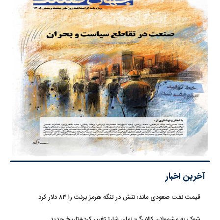
آخرین اخبار
قیمت نفت صعودی ماند؛ تنش در تنگه هرمز برنت را ۸۳ دلار کرد
شوک به مشمولان کالابرگ؛ زمان شارژ تغییر کرد+تاریخ جدید