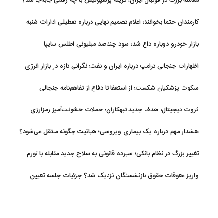
معامله بزرگ در فوتبال ایران؛ گزینه پرسپولیس با چه رقمی جابه‌جا شد؟
کارمندان حتما بخوانند؛ اعلام تصمیم نهایی درباره تعطیلی ادارات شنبه
بازار خودرو دوباره داغ شد؛ سود چندصد میلیونی اطلس سایپا
اظهارات جنجالی ترامپ درباره ایران و نفت؛ نگرانی تازه در بازار انرژی
سکوت پزشکیان شکست؛ از استعفا تا دفاع از تفاهم‌نامه جنجالی
ثروت دیجیتال، هدف جدید تبهکاران؛ حملات خشونت‌آمیز رمزارزی
افزایش یافت
هشدار مهم درباره یک بیماری ویروسی؛ هپاتیت چگونه منتقل می‌شود؟
تغییر بزرگ در نظام بانکی؛ سپرده قانونی به سلاح جدید مقابله با تورم
تبدیل شد
واریز معوقات حقوق بازنشستگان نزدیک شد؟ جزئیات جلسه تعیین
تکلیف مطالبات