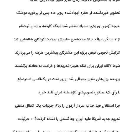
تصاویر خیره‌کننده از حفره ایجادشده روی ماه پس از برخورد موشک
فالکون ۹
نتیجه آزمون ورودی سمپاد منتشر شد؛ لینک کارنامه و زمان ثبت‌نام
از ۷ سالگی مراقب باشید؛ دشمن خاموش سلامت کودکان شناسایی شد
افزایش نجومی قبض برق؛ این مشترکان بیشترین هزینه را می‌پردازند
شرط ۲گانه ایران برای تنگه هرمز؛ تحریم‌ها و غرامت به معادله برگشتند
پرونده پول‌های نفتی جنجالی شد؛ وزیر نفت در یک‌قدمی استیضاح
با رأی ۸۶ سناتور؛ تحریم‌های تازه علیه ایران کلید خورد
چرا استقلال قید جذب سردار آزمون را زد؟؛ جزئیات یک انتقال منتفی
تحریم جدید آمریکا علیه ایران چه کسانی را نشانه گرفت؟ + جزئیات