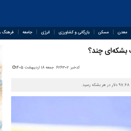
معدن
مسکن
بازرگانی و کشاورزی
انرژی
جامعه
فرهنگ و
 بشکه‌ای چند؟
کدخبر: 626302
جمعه 18 اردیبهشت 1405