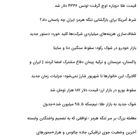
قیمت طلا دوباره اوج گرفت؛ اونس ۴۳۳۶ دلار شد
شرط آمریکا برای بازگشایی تنگه هرمز؛ ایران چه پاسخی داد؟
شفاف‌سازی هزینه‌های میلیاردی شرکت‌ها کلید خورد؛ دستور جدید
سازمان بورس
بازار خودرو در شوک رکود؛ سقوط سنگین دنا و ساینا
پاکستان، عربستان و ترکیه پیمان دفاع مشترک امضا کردند | ایران و
اسرائیل در سایه پیمان جدید منطقه‌ای
کالابرگ این خانوارها تا شهریور شارژ نمی‌شود؛ جزئیات زمان جدید
سقوط یورو در بازار ارز؛ قیمت دلار ۱۸۷ هزار تومان شد
شوک جدید به بازار طلا؛ نیم‌سکه ۹۵.۵ میلیون شد+جدول
معامله بزرگ بر سر تنگه هرمز ؛ توافقی که به تصمیم واشنگتن وابسته
است
آخرین وضعیت جوی ترافیکی جاده چالوس و هراز+محورهای