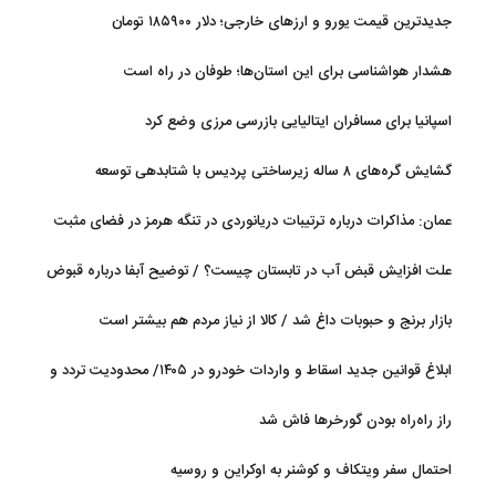
جدیدترین قیمت یورو و ارزهای خارجی؛ دلار ۱۸۵۹۰۰ تومان
هشدار هواشناسی برای این استان‌ها؛ طوفان در راه است
اسپانیا برای مسافران ایتالیایی بازرسی مرزی وضع کرد
گشایش گره‌های ۸ ساله زیرساختی پردیس با شتابدهی توسعه
عمان: مذاکرات درباره ترتیبات دریانوردی در تنگه هرمز در فضای مثبت
جریان دارد
علت افزایش قبض آب در تابستان چیست؟ / توضیح آبفا درباره قبوض
آب
بازار برنج و حبوبات داغ شد / کالا از نیاز مردم هم بیشتر است
ابلاغ قوانین جدید اسقاط و واردات خودرو در ۱۴۰۵/ محدودیت تردد و
سوخت‌رسانی به فرسوده‌ها
راز راه‌راه بودن گورخرها فاش شد
احتمال سفر ویتکاف و کوشنر به اوکراین و روسیه