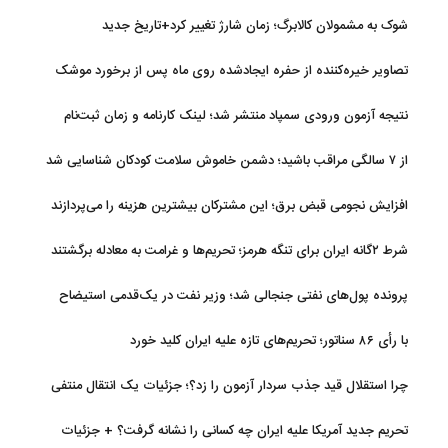
شوک به مشمولان کالابرگ؛ زمان شارژ تغییر کرد+تاریخ جدید
تصاویر خیره‌کننده از حفره ایجادشده روی ماه پس از برخورد موشک
فالکون ۹
نتیجه آزمون ورودی سمپاد منتشر شد؛ لینک کارنامه و زمان ثبت‌نام
از ۷ سالگی مراقب باشید؛ دشمن خاموش سلامت کودکان شناسایی شد
افزایش نجومی قبض برق؛ این مشترکان بیشترین هزینه را می‌پردازند
شرط ۲گانه ایران برای تنگه هرمز؛ تحریم‌ها و غرامت به معادله برگشتند
پرونده پول‌های نفتی جنجالی شد؛ وزیر نفت در یک‌قدمی استیضاح
با رأی ۸۶ سناتور؛ تحریم‌های تازه علیه ایران کلید خورد
چرا استقلال قید جذب سردار آزمون را زد؟؛ جزئیات یک انتقال منتفی
تحریم جدید آمریکا علیه ایران چه کسانی را نشانه گرفت؟ + جزئیات