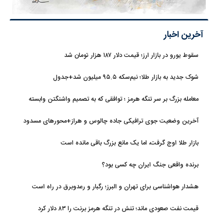
آخرین اخبار
سقوط یورو در بازار ارز؛ قیمت دلار ۱۸۷ هزار تومان شد
شوک جدید به بازار طلا؛ نیم‌سکه ۹۵.۵ میلیون شد+جدول
معامله بزرگ بر سر تنگه هرمز ؛ توافقی که به تصمیم واشنگتن وابسته
است
آخرین وضعیت جوی ترافیکی جاده چالوس و هراز+محورهای مسدود
بازار طلا اوج گرفت، اما یک مانع بزرگ باقی مانده است
برنده واقعی جنگ ایران چه کسی بود؟
هشدار هواشناسی برای تهران و البرز؛ رگبار و رعدوبرق در راه است
قیمت نفت صعودی ماند؛ تنش در تنگه هرمز برنت را ۸۳ دلار کرد