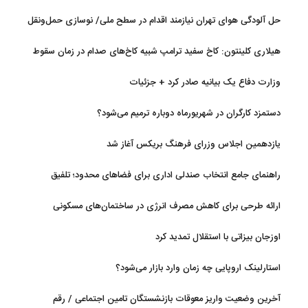
حل آلودگی هوای تهران نیازمند اقدام در سطح ملی/ نوسازی حمل‌ونقل
و کنترل بارگذاری‌هادراولویت
هیلاری کلینتون: کاخ سفید ترامپ شبیه کاخ‌های صدام در زمان سقوط
است
وزارت دفاع یک بیانیه صادر کرد + جزئیات
دستمزد کارگران در شهریورماه دوباره ترمیم می‌شود؟
یازدهمین اجلاس وزرای فرهنگ بریکس آغاز شد
راهنمای جامع انتخاب صندلی اداری برای فضاهای محدود؛ تلفیق
ارگونومی و طراحی
ارائه طرحی برای کاهش مصرف انرژی در ساختمان‌های مسکونی
اوزجان بیزاتی با استقلال تمدید کرد
استارلینک اروپایی چه زمان وارد بازار می‌شود؟
آخرین وضعیت واریز معوقات بازنشستگان تامین اجتماعی / رقم