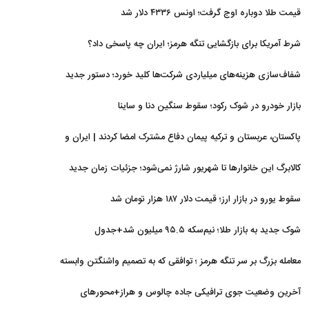
قیمت طلا دوباره اوج گرفت؛ اونس ۴۳۳۶ دلار شد
شرط آمریکا برای بازگشایی تنگه هرمز؛ ایران چه پاسخی داد؟
شفاف‌سازی هزینه‌های میلیاردی شرکت‌ها کلید خورد؛ دستور جدید
سازمان بورس
بازار خودرو در شوک رکود؛ سقوط سنگین دنا و ساینا
پاکستان، عربستان و ترکیه پیمان دفاع مشترک امضا کردند | ایران و
اسرائیل در سایه پیمان جدید منطقه‌ای
کالابرگ این خانوارها تا شهریور شارژ نمی‌شود؛ جزئیات زمان جدید
سقوط یورو در بازار ارز؛ قیمت دلار ۱۸۷ هزار تومان شد
شوک جدید به بازار طلا؛ نیم‌سکه ۹۵.۵ میلیون شد+جدول
معامله بزرگ بر سر تنگه هرمز ؛ توافقی که به تصمیم واشنگتن وابسته
است
آخرین وضعیت جوی ترافیکی جاده چالوس و هراز+محورهای