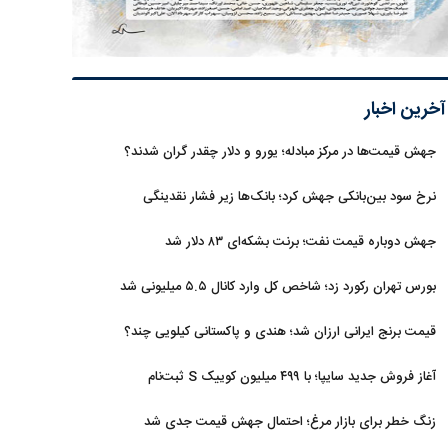
آخرین اخبار
جهش قیمت‌ها در مرکز مبادله؛ یورو و دلار چقدر گران شدند؟
نرخ سود بین‌بانکی جهش کرد؛ بانک‌ها زیر فشار نقدینگی
جهش دوباره قیمت نفت؛ برنت بشکه‌ای ۸۳ دلار شد
بورس تهران رکورد زد؛ شاخص کل وارد کانال ۵.۵ میلیونی شد
قیمت برنج ایرانی ارزان شد؛ هندی و پاکستانی کیلویی چند؟
آغاز فروش جدید سایپا؛ با ۴۹۹ میلیون کوییک S ثبت‌نام
کنید+جزئیات
زنگ خطر برای بازار مرغ؛ احتمال جهش قیمت جدی شد