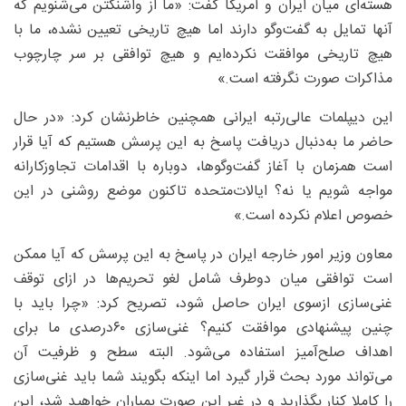
هسته‌ای میان ایران و آمریکا گفت: «ما از واشنگتن می‌شنویم که
آنها تمایل به گفت‌وگو دارند اما هیچ تاریخی تعیین نشده، ما با
هیچ تاریخی موافقت نکرده‌ایم و هیچ توافقی بر سر چارچوب
مذاکرات صورت نگرفته است.»
این دیپلمات عالی‌رتبه ایرانی همچنین خاطرنشان کرد: «در حال
حاضر ما به‌دنبال دریافت پاسخ به این پرسش هستیم که آیا قرار
است همزمان با آغاز گفت‌وگوها، دوباره با اقدامات تجاوزکارانه
مواجه شویم یا نه؟ ایالات‌متحده تاکنون موضع روشنی در این
خصوص اعلام نکرده است.»
معاون وزیر امور خارجه ایران در پاسخ به این پرسش که آیا ممکن
است توافقی میان دوطرف شامل لغو تحریم‌ها در ازای توقف
غنی‌سازی ازسوی ایران حاصل شود، تصریح کرد: «چرا باید با
چنین پیشنهادی موافقت کنیم؟ غنی‌سازی ۶۰‌درصدی ما برای
اهداف صلح‌آمیز استفاده می‌شود. البته سطح و ظرفیت آن
می‌تواند مورد بحث قرار گیرد اما اینکه بگویند شما باید غنی‌سازی
را کاملا کنار بگذارید و در غیر این صورت بمباران خواهید شد، این