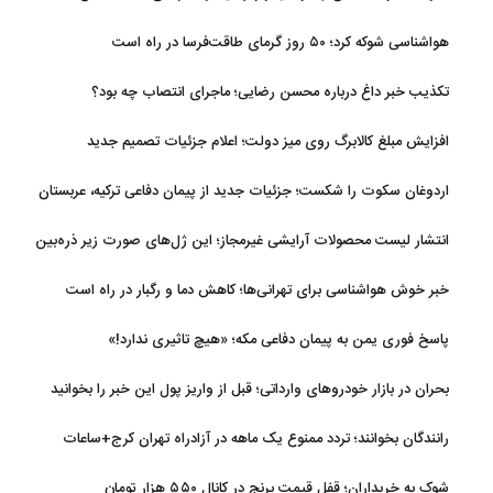
اجتماعی
هواشناسی شوکه کرد؛ ۵۰ روز گرمای طاقت‌فرسا در راه است
تکذیب خبر داغ درباره محسن رضایی؛ ماجرای انتصاب چه بود؟
افزایش مبلغ کالابرگ روی میز دولت؛ اعلام جزئیات تصمیم جدید
اردوغان سکوت را شکست؛ جزئیات جدید از پیمان دفاعی ترکیه، عربستان
و پاکستان
انتشار لیست محصولات آرایشی غیرمجاز؛ این ژل‌های صورت زیر ذره‌بین
خبر خوش هواشناسی برای تهرانی‌ها؛ کاهش دما و رگبار در راه است
پاسخ فوری یمن به پیمان دفاعی مکه؛ «هیچ تاثیری ندارد!»
بحران در بازار خودروهای وارداتی؛ قبل از واریز پول این خبر را بخوانید
رانندگان بخوانند؛ تردد ممنوع یک ماهه در آزادراه تهران کرج+ساعات
شوک به خریداران؛ قفل قیمت برنج در کانال ۵۵۰ هزار تومان