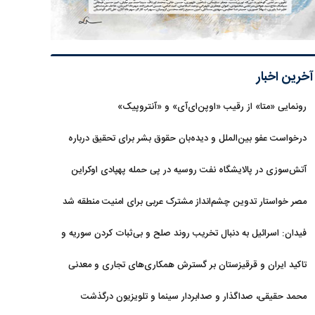
آخرین اخبار
رونمایی «متا» از رقیب «اوپن‌ای‌آی» و «آنتروپیک»
درخواست عفو بین‌الملل و دیده‌بان حقوق بشر برای تحقیق درباره
حمله به خبرنگاران در لبنان
آتش‌سوزی در پالایشگاه نفت روسیه در پی حمله پهپادی اوکراین
مصر خواستار تدوین چشم‌انداز مشترک عربی برای امنیت منطقه شد
فیدان: اسرائیل به دنبال تخریب روند صلح و بی‌ثبات کردن سوریه و
غزه است
تاکید ایران و قرقیزستان بر گسترش همکاری‌های تجاری و معدنی
محمد حقیقی، صداگذار و صدابردار سینما و تلویزیون درگذشت