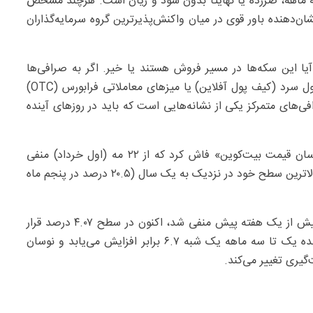
ه ماهه، ضررده یا نهایتا بدون سود و زیان است. هرچند مشخص
ن‌دهنده باور قوی در میان واکنش‌پذیرترین گروه سرمایه‌گذاران
ا این سکه‌ها در مسیر فروش هستند یا خیر. اگر به صرافی‌ها
برسند، این ریزش ادامه‌دار خواهد بود. اگر به سمت کیف پول سرد (کیف پول آفلاین) یا میزهای معاملاتی فرابورس (OTC)
فی‌های متمرکز یکی از نشانه‌هایی است که باید در روزهای آینده
همزمان، روگا ریسرچ روند نگران‌کننده‌ای را در شاخص «نوسان قیمت بیت‌کوین» فاش کرد که از ۲۲ مه (اول خرداد) منفی
مانده است. این شاخص درون‌زنجیره‌ای پس از رسیدن به بالاترین سطح خود در نزدیک به یک سال (۲۰.۵ درصد در پنجم ماه
طبق گزارش تردینگ ویو، نوسان قیمت بیت‌کوین که کمی بیش از یک هفته پیش منفی شد، اکنون در سطح ۴.۰۷ درصد قرار
دارد. این تحلیلگر بازار نتیجه گرفت، وقتی خروجی خرج‌ شده یک تا سه ماهه یک شبه ۶.۷ برابر افزایش می‌یابد و نوسان
گیری تغییر می‌کند.