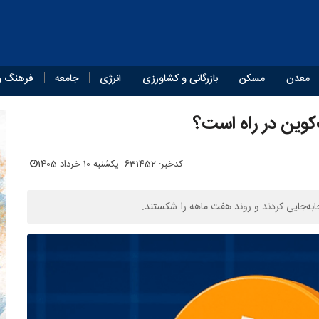
معدن
مسکن
بازرگانی و کشاورزی
انرژی
جامعه
فرهنگ و
کوین در راه است؟
کدخبر: 631452
یکشنبه 10 خرداد 1405