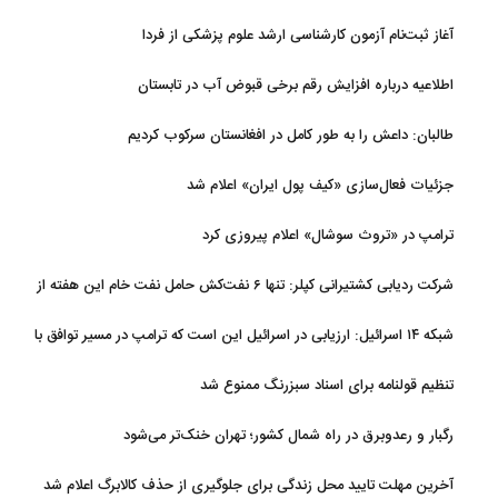
آغاز ثبت‌نام‌ آزمون کارشناسی ارشد علوم پزشکی از فردا
اطلاعیه درباره افزایش رقم برخی قبوض آب در تابستان
طالبان: داعش را به طور کامل در افغانستان سرکوب کردیم
جزئیات فعال‌سازی «کیف پول ایران» اعلام شد
ترامپ در «تروث سوشال» اعلام پیروزی کرد
شرکت ردیابی کشتیرانی کپلر: تنها ۶ نفت‌کش حامل نفت خام این هفته از
تنگه هرمز خارج شدند
شبکه ۱۴ اسرائیل: ارزیابی در اسرائیل این است که ترامپ در مسیر توافق با
ایران قرار دارد
تنظیم قولنامه برای اسناد سبزرنگ ممنوع شد
رگبار و رعدوبرق در راه شمال کشور؛ تهران خنک‌تر می‌شود
آخرین مهلت تایید محل زندگی برای جلوگیری از حذف کالابرگ اعلام شد