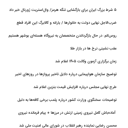
قطعیت
۵ شرط بزرگ ایران برای بازگشایی تنگه هرمز/ وال‌استریت ژورنال خبر داد
ضرب‌الاجل نهایی دولت به خانوارها / یارانه و کالابرگ این افراد قطع
می‌شود
روس‌اتم: در حال بازگرداندن متخصصان به نیروگاه هسته‌ای بوشهر هستیم
عقب نشینی نرخ ها در بازار طلا
زمان برگزاری آزمون وکالت ۱۴۰۵ اعلام شد
توضیح سازمان هواپیمایی درباره دلایل تاخیر پروازها در روزهای اخیر
طرح نهایی مجلس درباره افزایش قیمت بنزین اعلام شد
توضیحات سخنگوی وزارت کشور درباره پلمب برخی کافه‌ها به دلیل
بی‌حجابی
آماده‌باش کامل نیروی زمینی ارتش در مرزها + پیام فرمانده نیروی
زمینی ارتش
محسن رضایی نماینده رهبر انقلاب در شورای عالی امنیت ملی شد