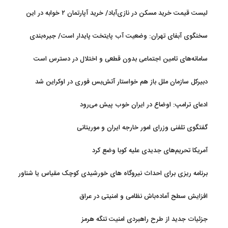
رئیسه مجلس: بیانیه‌ای شامل تصحیح مسیر تردد دریایی در تنگه، در
لیست قیمت خرید مسکن در نازی‌آباد/ خرید آپارتمان ۲ خوابه در این
آستانه نهایی شدن است
منطقه چقدر سرمایه نیاز دارد؟ + جدول مردادماه ۱۴۰۵
سخنگوی آبفای تهران: وضعیت آب پایتخت پایدار است/ جیره‌بندی
نداریم
سامانه‌های تامین اجتماعی بدون قطعی و اختلال در دسترس است
دبیرکل سازمان ملل باز هم خواستار آتش‌بس فوری در اوکراین شد
ادعای ترامپ: اوضاع در ایران خوب پیش می‌رود
گفتگوی تلفنی وزرای امور خارجه ایران و موریتانی
آمریکا تحریم‌های جدیدی علیه کوبا وضع کرد
برنامه ریزی برای احداث نیروگاه های خورشیدی کوچک مقیاس یا شناور
روی آب در مازندران
افزایش سطح آماده‌باش نظامی و امنیتی در عراق
جزئیات جدید از طرح راهبردی امنیت تنگه هرمز