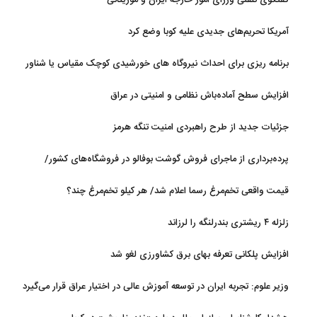
گفتگوی تلفنی وزرای امور خارجه ایران و موریتانی
آمریکا تحریم‌های جدیدی علیه کوبا وضع کرد
برنامه ریزی برای احداث نیروگاه های خورشیدی کوچک مقیاس یا شناور
روی آب در مازندران
افزایش سطح آماده‌باش نظامی و امنیتی در عراق
جزئیات جدید از طرح راهبردی امنیت تنگه هرمز
پرده‌برداری از ماجرای فروش گوشت بوفالو در فروشگاه‌های کشور/
گوشت بوفالو از کجا وارد می‌شود؟/ هر کیلو بوفالو با چه قیمتی به فروش
قیمت واقعی تخم‌مرغ رسما اعلام شد/ هر کیلو تخم‌مرغ چند؟
می‌رود؟
زلزله ۴ ریشتری بندرلنگه را لرزاند
افزایش پلکانی تعرفه بهای برق کشاورزی لغو شد
وزیر علوم: تجربه ایران در توسعه آموزش عالی در اختیار عراق قرار می‌گیرد