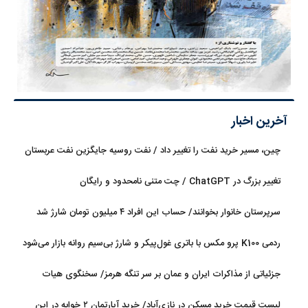
آخرین اخبار
چین، مسیر خرید نفت را تغییر داد / نفت روسیه جایگزین نفت عربستان
شد
تغییر بزرگ در ChatGPT / چت متنی نامحدود و رایگان
سرپرستان خانوار بخوانند/ حساب این افراد ۴ میلیون تومان شارژ شد
ردمی K100 پرو مکس با باتری غول‌پیکر و شارژ بی‌سیم روانه بازار می‌شود
جزئیاتی از مذاکرات ایران و عمان بر سر تنگه هرمز/ سخنگوی هیات
رئیسه مجلس: بیانیه‌ای شامل تصحیح مسیر تردد دریایی در تنگه، در
لیست قیمت خرید مسکن در نازی‌آباد/ خرید آپارتمان ۲ خوابه در این