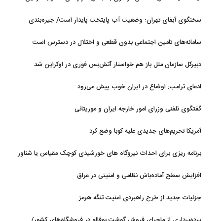
آستانه نهایی شدن است
منطقه چقدر سرمایه نیاز دارد؟ + جدول مردادماه ۱۴۰۵
سخنگوی آبفای تهران: وضعیت آب پایتخت پایدار است/ جیره‌بندی
نداریم
سامانه‌های تامین اجتماعی بدون قطعی و اختلال در دسترس است
دبیرکل سازمان ملل باز هم خواستار آتش‌بس فوری در اوکراین شد
ادعای ترامپ: اوضاع در ایران خوب پیش می‌رود
گفتگوی تلفنی وزرای امور خارجه ایران و موریتانی
آمریکا تحریم‌های جدیدی علیه کوبا وضع کرد
برنامه ریزی برای احداث نیروگاه های خورشیدی کوچک مقیاس یا شناور
روی آب در مازندران
افزایش سطح آماده‌باش نظامی و امنیتی در عراق
جزئیات جدید از طرح راهبردی امنیت تنگه هرمز
پرده‌برداری از ماجرای فروش گوشت بوفالو در فروشگاه‌های کشور/