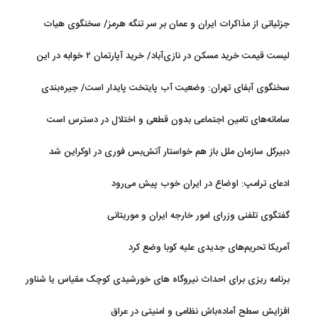
جزئیاتی از مذاکرات ایران و عمان بر سر تنگه هرمز/ سخنگوی هیات
رئیسه مجلس: بیانیه‌ای شامل تصحیح مسیر تردد دریایی در تنگه، در
لیست قیمت خرید مسکن در نازی‌آباد/ خرید آپارتمان ۲ خوابه در این
آستانه نهایی شدن است
منطقه چقدر سرمایه نیاز دارد؟ + جدول مردادماه ۱۴۰۵
سخنگوی آبفای تهران: وضعیت آب پایتخت پایدار است/ جیره‌بندی
نداریم
سامانه‌های تامین اجتماعی بدون قطعی و اختلال در دسترس است
دبیرکل سازمان ملل باز هم خواستار آتش‌بس فوری در اوکراین شد
ادعای ترامپ: اوضاع در ایران خوب پیش می‌رود
گفتگوی تلفنی وزرای امور خارجه ایران و موریتانی
آمریکا تحریم‌های جدیدی علیه کوبا وضع کرد
برنامه ریزی برای احداث نیروگاه های خورشیدی کوچک مقیاس یا شناور
روی آب در مازندران
افزایش سطح آماده‌باش نظامی و امنیتی در عراق