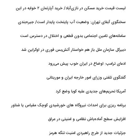
رئیسه مجلس: بیانیه‌ای شامل تصحیح مسیر تردد دریایی در تنگه، در
لیست قیمت خرید مسکن در نازی‌آباد/ خرید آپارتمان ۲ خوابه در این
آستانه نهایی شدن است
منطقه چقدر سرمایه نیاز دارد؟ + جدول مردادماه ۱۴۰۵
سخنگوی آبفای تهران: وضعیت آب پایتخت پایدار است/ جیره‌بندی
نداریم
سامانه‌های تامین اجتماعی بدون قطعی و اختلال در دسترس است
دبیرکل سازمان ملل باز هم خواستار آتش‌بس فوری در اوکراین شد
ادعای ترامپ: اوضاع در ایران خوب پیش می‌رود
گفتگوی تلفنی وزرای امور خارجه ایران و موریتانی
آمریکا تحریم‌های جدیدی علیه کوبا وضع کرد
برنامه ریزی برای احداث نیروگاه های خورشیدی کوچک مقیاس یا شناور
روی آب در مازندران
افزایش سطح آماده‌باش نظامی و امنیتی در عراق
جزئیات جدید از طرح راهبردی امنیت تنگه هرمز