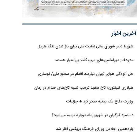
آخرین اخبار
شروط دبیر شورای عالی امنیت ملی برای باز شدن تنگه هرمز
مدودف: دیپلماسی‌های غرب کاملا بی‌اعتبار هستند
حل آلودگی هوای تهران نیازمند اقدام در سطح ملی/ نوسازی
حمل‌ونقل و کنترل بارگذاری‌هادراولویت
هیلاری کلینتون: کاخ سفید ترامپ شبیه کاخ‌های صدام در زمان
سقوط است
وزارت دفاع یک بیانیه صادر کرد + جزئیات
دستمزد کارگران در شهریورماه دوباره ترمیم می‌شود؟
یازدهمین اجلاس وزرای فرهنگ بریکس آغاز شد