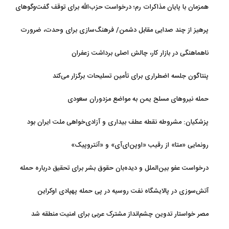
همزمان با پایان مذاکرات رم؛ درخواست حزب‌الله برای توقف گفت‌وگوهای
لبنان با اسرائیل
پرهیز از چند صدایی مقابل دشمن/ فرهنگ‌سازی برای وحدت، ضرورت
امروز کشور است
ناهماهنگی در بازار کار، چالش اصلی برداشت زعفران
پنتاگون جلسه اضطراری برای تأمین تسلیحات برگزار می‌کند
حمله نیروهای مسلح یمن به مواضع مزدوران سعودی
پزشکیان: مشروطه نقطه عطف بیداری و آزادی‌خواهی ملت ایران بود
رونمایی «متا» از رقیب «اوپن‌ای‌آی» و «آنتروپیک»
درخواست عفو بین‌الملل و دیده‌بان حقوق بشر برای تحقیق درباره حمله
به خبرنگاران در لبنان
آتش‌سوزی در پالایشگاه نفت روسیه در پی حمله پهپادی اوکراین
مصر خواستار تدوین چشم‌انداز مشترک عربی برای امنیت منطقه شد