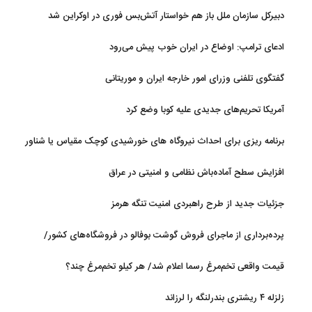
دبیرکل سازمان ملل باز هم خواستار آتش‌بس فوری در اوکراین شد
ادعای ترامپ: اوضاع در ایران خوب پیش می‌رود
گفتگوی تلفنی وزرای امور خارجه ایران و موریتانی
آمریکا تحریم‌های جدیدی علیه کوبا وضع کرد
برنامه ریزی برای احداث نیروگاه های خورشیدی کوچک مقیاس یا شناور
روی آب در مازندران
افزایش سطح آماده‌باش نظامی و امنیتی در عراق
جزئیات جدید از طرح راهبردی امنیت تنگه هرمز
پرده‌برداری از ماجرای فروش گوشت بوفالو در فروشگاه‌های کشور/
گوشت بوفالو از کجا وارد می‌شود؟/ هر کیلو بوفالو با چه قیمتی به فروش
قیمت واقعی تخم‌مرغ رسما اعلام شد/ هر کیلو تخم‌مرغ چند؟
می‌رود؟
زلزله ۴ ریشتری بندرلنگه را لرزاند