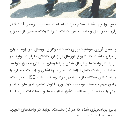
_تعمیرات اساسی مجتمع پتروشیمی تبریز از صبح روز چهارشنبه هفتم خردادماه ۱۴۰۴، به‌صورت رسمی آغاز شد.
شرفی مدیرعامل و نایب‌رییس هیات‌مدیره شرکت، جمعی از مدیران
من آرزوی موفقیت برای دست‌اندرکاران اورهال، بر لزوم اجرای
ی بیان داشت که شروع اورهال از زمان کاهش ظرفیت تولید در
ل و پایدار واحدها و نرمال شدن پارامترهای عملیاتی محقق خواهد
لیات، رعایت کامل الزامات ایمنی، بهداشتی و زیست‌محیطی را
در طول فرآیند تعمیرات اساسی بسیار حیاتی دانست و نقش واحدهای مختلف از جمله بهره‌برداری، تعمیرات، HSE، حراست،
ق این مهم برجسته توصیف کرد. وی افزود: تمامی نیروهای حاضر
م را دیده‌اند و مطالعه دقیق اطلاعیه‌ها و مستندات مرتبط با
تی برنامه‌ریزی شده که در فاز نخست، تولید در واحدهای الفین،