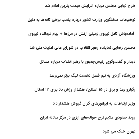
اخیر
طرح نهایی مجلس درباره افزایش قیمت بنزین اعلام شد
توضیحات سخنگوی وزارت کشور درباره پلمب برخی کافه‌ها به دلیل
بی‌حجابی
آماده‌باش کامل نیروی زمینی ارتش در مرزها + پیام فرمانده نیروی
زمینی ارتش
محسن رضایی نماینده رهبر انقلاب در شورای عالی امنیت ملی شد
دیدار و گفت‌وگوی رئیس‌جمهور با رهبر انقلاب درباره مسائل
اقتصادی و نظامی کشور
ورزشگاه آزادی به نیم فصل نخست لیگ برتر نمی‌رسد
رگبارو رعد و برق در ۱۵ استان/ هشدار وزش باد برای ۱۳ استان‌
وزیر ارتباطات به اپراتورهای گران فروش هشدار داد
روند صعودی ملایم نرخ حواله‌های ارزی در مرکز مبادله ایران
تهران خنک می شود