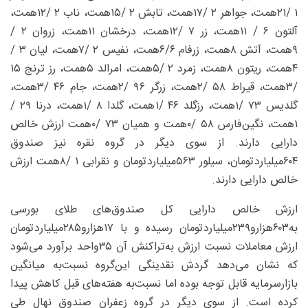
۱ /۲۱‌همت، جواهر ۲ /۱۷‌همت، تابش ۲ /۱۵‌همت، ناب ۲ /۱۲‌همت،
آلتون ۶ / ۱۱‌همت، زر ۷ /۱۲‌همت، درخشان ۱۱‌همت، زروان ۲ /
۹‌همت، آتش ۸‌همت، زرفام ۶/۶‌همت، نفیس ۲ /۷‌همت، لیان ۳ /
۴‌همت، ریتون ۸‌همت، زمرد ۲ /۵‌همت، امرالد ۵‌همت، رز ترنج ۱۵
/۳‌همت، قیراط ۵۸ /۲‌همت، زرگر ۹۶ /۲‌همت، جام ۴۶ /۳‌همت،
گلدیس ۷۳ /۱‌همت، رزگلد ۴۶ /۱‌همت، گلدا ۸ /۱‌همت، درنا ۲۹ /
۱‌همت، نگین‌فارس ۵۸ /۰‌همت و همیان ۷۳ /۰‌همت ارزش خالص
دارایی دارند. از سوی دیگر در گروه نقره نیز صندوق
۶۰۴‌میلیارد‌تومان، سیلور ۵۶۳‌میلیارد‌تومان و نقرابی ۱ /۸‌همت ارزش
خالص دارایی دارند.
ارزش خالص دارایی کل صندوق‌های طلای بورسی
به‌۶۰۳‌هزارو۲۳۹‌میلیارد‌تومان رسیده و با ۱۷‌هزارو۲۸۵‌میلیارد‌تومان
ارزش معاملات نسبت ارزش به‌تراکنش آن ۳۵‌واحد برآورد می‌شود
که نشان می‌دهد گردش نقدینگی این‌گروه نسبت‌به میانگین
بازارسرمایه قابل توجه بوده اما نسبت‌به هفته‌های قبل کاهش پیدا
کرده است. از سوی دیگر در گروه زعفران صندوق نهال طی