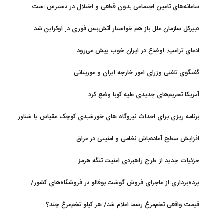
نداریم
سامانه‌های تامین اجتماعی بدون قطعی و اختلال در دسترس است
دبیرکل سازمان ملل باز هم خواستار آتش‌بس فوری در اوکراین شد
ادعای ترامپ: اوضاع در ایران خوب پیش می‌رود
گفتگوی تلفنی وزرای امور خارجه ایران و موریتانی
آمریکا تحریم‌های جدیدی علیه کوبا وضع کرد
برنامه ریزی برای احداث نیروگاه های خورشیدی کوچک مقیاس یا شناور
روی آب در مازندران
افزایش سطح آماده‌باش نظامی و امنیتی در عراق
جزئیات جدید از طرح راهبردی امنیت تنگه هرمز
پرده‌برداری از ماجرای فروش گوشت بوفالو در فروشگاه‌های کشور/
گوشت بوفالو از کجا وارد می‌شود؟/ هر کیلو بوفالو با چه قیمتی به فروش
قیمت واقعی تخم‌مرغ رسما اعلام شد/ هر کیلو تخم‌مرغ چند؟
می‌رود؟