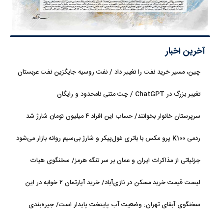
آخرین اخبار
چین، مسیر خرید نفت را تغییر داد / نفت روسیه جایگزین نفت عربستان
شد
تغییر بزرگ در ChatGPT / چت متنی نامحدود و رایگان
سرپرستان خانوار بخوانند/ حساب این افراد ۴ میلیون تومان شارژ شد
ردمی K100 پرو مکس با باتری غول‌پیکر و شارژ بی‌سیم روانه بازار می‌شود
جزئیاتی از مذاکرات ایران و عمان بر سر تنگه هرمز/ سخنگوی هیات
رئیسه مجلس: بیانیه‌ای شامل تصحیح مسیر تردد دریایی در تنگه، در
لیست قیمت خرید مسکن در نازی‌آباد/ خرید آپارتمان ۲ خوابه در این
آستانه نهایی شدن است
منطقه چقدر سرمایه نیاز دارد؟ + جدول مردادماه ۱۴۰۵
سخنگوی آبفای تهران: وضعیت آب پایتخت پایدار است/ جیره‌بندی