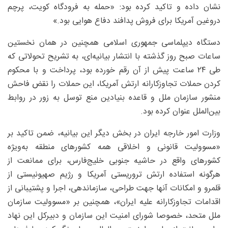
نشان داده و تاکید کرده بود: «حمله به فرودگاه کویت، پرچم
دروغین آمریکا برای فروش پدافند دفاع هوایی بود.»
دستگاه دیپلماسی جمهوری اسلامی همچنین در همان نخستین
ساعات صبح روز گذشته با انتشار بیانیه‌ای، به تشریح تحولاتی که
طی ۲۴ ساعت پیش از آن رقم خورده بود، پرداخت و با محکوم
کردن حملات تجاوزکارانه ارتش آمریکا، این حملات را نقض فاحش
منشور سازمان ملل و قاعده بنیادین منع توسل به زور در روابط
بین‌الملل عنوان کرده بود.
وزارت امور خارجه ایران در بخش دیگر این بیانیه، ضمن تاکید بر
«مسوولیت قانونی و اخلاقی همه کشورهای منطقه به‌ویژه
کشورهای واقع در حاشیه جنوبی خلیج‌فارس، برای ممانعت از
هرگونه استفاده ارتش تروریستی آمریکا و رژیم صهیونیستی از
قلمرو و امکانات آنها جهت طراحی، سازماندهی، اجرا و پشتیبانی از
اقدامات تجاوزکارانه علیه ایران»، همچنین بر «مسوولیت سازمان
ملل متحد، خصوصا شورای امنیت این سازمان و دبیرکل این نهاد