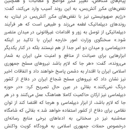
پیام‌های متناقض، تغییر مکرر مواضع و مطالبات و همچنین
نقض‌های مکرر آتش‌بس، به این روند آسیب وارد می‌کند، گفت:
«رژیم صهیونیستی نیز با نقض‌های مکرر آتش‌بس در لبنان، به
روندهای دیپلماتیک لطمه می‌زند و طبیعی است که هر فرآیند
دیپلماتیکی از توسل به زور و اقدامات غیرقانونی در میدان متضرر
شود.» سخنگوی وزارت امور خارجه ایران با تاکید بر اینکه
«دیپلماسی و میدان دو امر جدا از هم نیستند بلکه در کنار یکدیگر
ابزارهایی برای صیانت از منافع و امنیت ملی ایران به شمار
می‌روند»، گفت: «هر جا که لازم باشد نیروهای مسلح جمهوری
اسلامی ایران با اقتدار به دشمن پاسخ خواهند داد و اتفاقات اخیر
نیز نشان داد که نیروهای مسلح شجاع ایران در دفاع از کشور
درنگ نمی‌کنند.» بقائی در عین حال تصریح کرد: «در حوزه
دیپلماسی نیز ارکان حاکمیت کاملا هماهنگ عمل می‌کنند و در هر
جا که لازم باشد، از ابزار دیپلماسی و هرجا که اقتضا کند از توان
نظامی برای دفاع از کشور استفاده خواهد شد.» بقائی که شامگاه
سه‌شنبه نیز در سخنانی به ادعاهای برخی منابع رسانه‌ای
درخصوص حملات جمهوری اسلامی به فرودگاه کویت واکنش