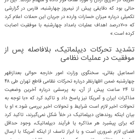
آمریکا در الازرق اردن را مورد هدف قرار داده و منهدم کردند. این در
حالی بود که دقایقی پیش از نیمروز چهارشنبه، فارس در گزارشی
تکمیلی درباره میزان خسارات وارده در جریان این حملات اعلام کرد
که «۷۰‌درصد اهداف عملیات بامداد چهارشنبه با موفقیت اصابت
کرده است.»
تشدید تحرکات دیپلماتیک، بلافاصله پس از
موفقیت در عملیات نظامی
اسماعیل بقائی، سخنگوی وزارت امور خارجه حوالی بعدازظهر
چهارشنبه ضمن اظهارنظر درباره تحرکات نظامی قاطع تهران طی ۴۸
تا ۲۴ ساعت پیش از آن، به پرسشی درباره آخرین وضعیت
مذاکرات ایران و آمریکا نیز پاسخ داد و تاکید کرد که «با توجه به
تحولات اخیر لازم است شرایط و تحولات اخیر بررسی شود.» او با
بیان اینکه روندهای دیپلماتیک در خلأ شکل نمی‌گیرند، تاکید کرد
که برای پیشبرد هر مذاکره یا فرآیند دیپلماتیک، وجود حداقل
فضای لازم ضروری است و با ابراز تاسف از اینکه آمریکا با ارسال