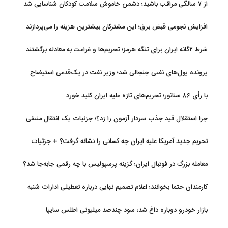
از ۷ سالگی مراقب باشید؛ دشمن خاموش سلامت کودکان شناسایی شد
افزایش نجومی قبض برق؛ این مشترکان بیشترین هزینه را می‌پردازند
شرط ۲گانه ایران برای تنگه هرمز؛ تحریم‌ها و غرامت به معادله برگشتند
پرونده پول‌های نفتی جنجالی شد؛ وزیر نفت در یک‌قدمی استیضاح
با رأی ۸۶ سناتور؛ تحریم‌های تازه علیه ایران کلید خورد
چرا استقلال قید جذب سردار آزمون را زد؟؛ جزئیات یک انتقال منتفی
تحریم جدید آمریکا علیه ایران چه کسانی را نشانه گرفت؟ + جزئیات
معامله بزرگ در فوتبال ایران؛ گزینه پرسپولیس با چه رقمی جابه‌جا شد؟
کارمندان حتما بخوانند؛ اعلام تصمیم نهایی درباره تعطیلی ادارات شنبه
بازار خودرو دوباره داغ شد؛ سود چندصد میلیونی اطلس سایپا