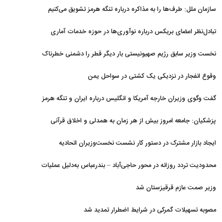
سازمان ملل: طرف‌ها را به مذاکره درباره تنگه هرمز تشویق می‌کنیم
تبادل‌نظر اعضای بریکس درباره نوآوری‌ها در حوزه خدمات آماری
نخست وزیر سابق رژیم صهیونیستی بار دیگر قطر را دشمنی خطرناک
توصیف کرد
وقوع انفجار در نزدیکی یک کشتی در سواحل یمن
گفت وگوی وزیران خارجه آمریکا و انگلیس درباره ایران و تنگه هرمز
پزشکیان: جامعه امروز بیش از هر زمان به همدلی و اخلاق قرآنی
نیاز دارد
ایجاد بازار مشترک در دستور کار نشست نخست‌وزیران اتحادیه
اقتصادی اوراسیا
محدودیت تردد روزانه در محور حاجی‌آباد – بندرعباس به‌دلیل عملیات
جاده‌ای
وزیر صمت عازم قرقیزستان شد
مصوبه تسهیلات گمرکی در شرایط اضطرار تمدید شد