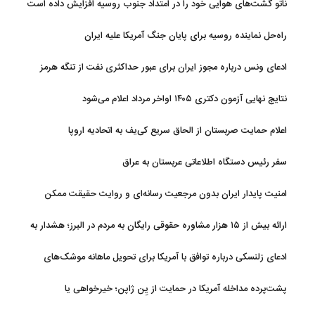
ناتو گشت‌های هوایی خود را در امتداد جنوب روسیه افزایش داده است
راه‌حل نماینده روسیه برای پایان جنگ آمریکا علیه ایران
ادعای ونس درباره مجوز ایران برای عبور حداکثری نفت از تنگه هرمز
نتایج نهایی آزمون دکتری ۱۴۰۵ اواخر مرداد اعلام می‌شود
اعلام حمایت صربستان از الحاق سریع کی‌یف به اتحادیه اروپا
سفر رئیس دستگاه اطلاعاتی عربستان به عراق
امنیت پایدار ایران بدون مرجعیت رسانه‌ای و روایت حقیقت ممکن
نیست
ارائه بیش از ۱۵ هزار مشاوره حقوقی رایگان به مردم در البرز؛ هشدار به
فعالیت وکیل بلاگرها
ادعای زلنسکی درباره توافق با آمریکا برای تحویل ماهانه موشک‌های
رهگیر
پشت‌پرده مداخله آمریکا در حمایت از یِن ژاپن؛ خیرخواهی یا
خودخواهی؟