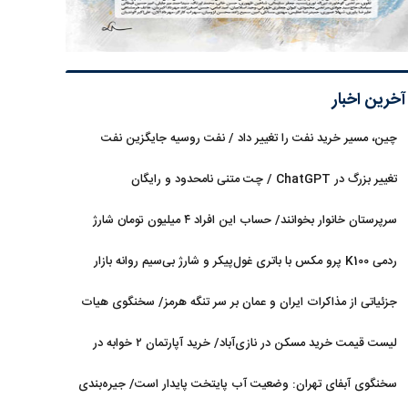
آخرین اخبار
چین، مسیر خرید نفت را تغییر داد / نفت روسیه جایگزین نفت
عربستان شد
تغییر بزرگ در ChatGPT / چت متنی نامحدود و رایگان
سرپرستان خانوار بخوانند/ حساب این افراد ۴ میلیون تومان شارژ
شد
ردمی K100 پرو مکس با باتری غول‌پیکر و شارژ بی‌سیم روانه بازار
می‌شود
جزئیاتی از مذاکرات ایران و عمان بر سر تنگه هرمز/ سخنگوی هیات
رئیسه مجلس: بیانیه‌ای شامل تصحیح مسیر تردد دریایی در تنگه، در
لیست قیمت خرید مسکن در نازی‌آباد/ خرید آپارتمان ۲ خوابه در
آستانه نهایی شدن است
این منطقه چقدر سرمایه نیاز دارد؟ + جدول مردادماه ۱۴۰۵
سخنگوی آبفای تهران: وضعیت آب پایتخت پایدار است/ جیره‌بندی