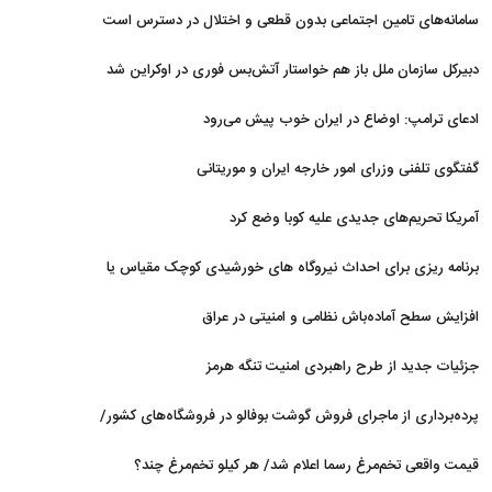
نداریم
سامانه‌های تامین اجتماعی بدون قطعی و اختلال در دسترس است
دبیرکل سازمان ملل باز هم خواستار آتش‌بس فوری در اوکراین شد
ادعای ترامپ: اوضاع در ایران خوب پیش می‌رود
گفتگوی تلفنی وزرای امور خارجه ایران و موریتانی
آمریکا تحریم‌های جدیدی علیه کوبا وضع کرد
برنامه ریزی برای احداث نیروگاه های خورشیدی کوچک مقیاس یا
شناور روی آب در مازندران
افزایش سطح آماده‌باش نظامی و امنیتی در عراق
جزئیات جدید از طرح راهبردی امنیت تنگه هرمز
پرده‌برداری از ماجرای فروش گوشت بوفالو در فروشگاه‌های کشور/
گوشت بوفالو از کجا وارد می‌شود؟/ هر کیلو بوفالو با چه قیمتی به
قیمت واقعی تخم‌مرغ رسما اعلام شد/ هر کیلو تخم‌مرغ چند؟
فروش می‌رود؟