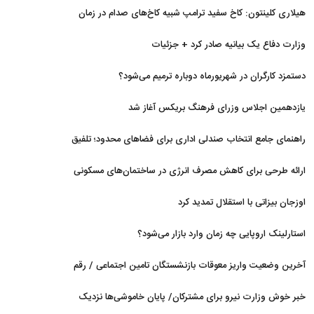
حمل‌ونقل و کنترل بارگذاری‌هادراولویت
هیلاری کلینتون: کاخ سفید ترامپ شبیه کاخ‌های صدام در زمان
سقوط است
وزارت دفاع یک بیانیه صادر کرد + جزئیات
دستمزد کارگران در شهریورماه دوباره ترمیم می‌شود؟
یازدهمین اجلاس وزرای فرهنگ بریکس آغاز شد
راهنمای جامع انتخاب صندلی اداری برای فضاهای محدود؛ تلفیق
ارگونومی و طراحی
ارائه طرحی برای کاهش مصرف انرژی در ساختمان‌های مسکونی
اوزجان بیزاتی با استقلال تمدید کرد
استارلینک اروپایی چه زمان وارد بازار می‌شود؟
آخرین وضعیت واریز معوقات بازنشستگان تامین اجتماعی / رقم
مابه‌التفاوت چقدر است؟
خبر خوش وزارت نیرو برای مشترکان/ پایان خاموشی‌ها نزدیک