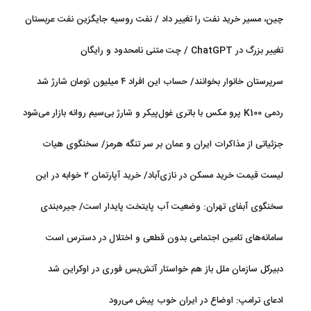
چین، مسیر خرید نفت را تغییر داد / نفت روسیه جایگزین نفت عربستان
شد
تغییر بزرگ در ChatGPT / چت متنی نامحدود و رایگان
سرپرستان خانوار بخوانند/ حساب این افراد ۴ میلیون تومان شارژ شد
ردمی K100 پرو مکس با باتری غول‌پیکر و شارژ بی‌سیم روانه بازار می‌شود
جزئیاتی از مذاکرات ایران و عمان بر سر تنگه هرمز/ سخنگوی هیات
رئیسه مجلس: بیانیه‌ای شامل تصحیح مسیر تردد دریایی در تنگه، در
لیست قیمت خرید مسکن در نازی‌آباد/ خرید آپارتمان ۲ خوابه در این
آستانه نهایی شدن است
منطقه چقدر سرمایه نیاز دارد؟ + جدول مردادماه ۱۴۰۵
سخنگوی آبفای تهران: وضعیت آب پایتخت پایدار است/ جیره‌بندی
نداریم
سامانه‌های تامین اجتماعی بدون قطعی و اختلال در دسترس است
دبیرکل سازمان ملل باز هم خواستار آتش‌بس فوری در اوکراین شد
ادعای ترامپ: اوضاع در ایران خوب پیش می‌رود