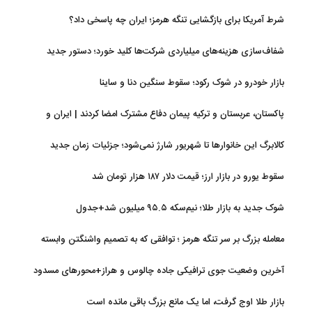
شرط آمریکا برای بازگشایی تنگه هرمز؛ ایران چه پاسخی داد؟
شفاف‌سازی هزینه‌های میلیاردی شرکت‌ها کلید خورد؛ دستور جدید
سازمان بورس
بازار خودرو در شوک رکود؛ سقوط سنگین دنا و ساینا
پاکستان، عربستان و ترکیه پیمان دفاع مشترک امضا کردند | ایران و
اسرائیل در سایه پیمان جدید منطقه‌ای
کالابرگ این خانوارها تا شهریور شارژ نمی‌شود؛ جزئیات زمان جدید
سقوط یورو در بازار ارز؛ قیمت دلار ۱۸۷ هزار تومان شد
شوک جدید به بازار طلا؛ نیم‌سکه ۹۵.۵ میلیون شد+جدول
معامله بزرگ بر سر تنگه هرمز ؛ توافقی که به تصمیم واشنگتن وابسته
است
آخرین وضعیت جوی ترافیکی جاده چالوس و هراز+محورهای مسدود
بازار طلا اوج گرفت، اما یک مانع بزرگ باقی مانده است