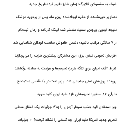
شوک به مشمولان کالابرگ؛ زمان شارژ تغییر کرد+تاریخ جدید
تصاویر خیره‌کننده از حفره ایجادشده روی ماه پس از برخورد موشک
فالکون ۹
نتیجه آزمون ورودی سمپاد منتشر شد؛ لینک کارنامه و زمان ثبت‌نام
از ۷ سالگی مراقب باشید؛ دشمن خاموش سلامت کودکان شناسایی شد
افزایش نجومی قبض برق؛ این مشترکان بیشترین هزینه را می‌پردازند
شرط ۲گانه ایران برای تنگه هرمز؛ تحریم‌ها و غرامت به معادله برگشتند
پرونده پول‌های نفتی جنجالی شد؛ وزیر نفت در یک‌قدمی استیضاح
با رأی ۸۶ سناتور؛ تحریم‌های تازه علیه ایران کلید خورد
چرا استقلال قید جذب سردار آزمون را زد؟؛ جزئیات یک انتقال منتفی
تحریم جدید آمریکا علیه ایران چه کسانی را نشانه گرفت؟ + جزئیات