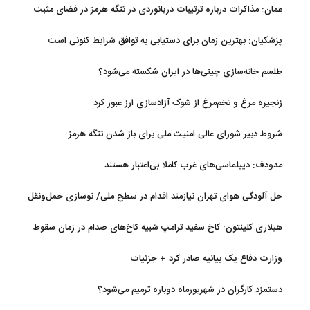
عمان: مذاکرات درباره ترتیبات دریانوردی در تنگه هرمز در فضای مثبت
جریان دارد
پزشکیان‌: بهترین زمان برای دستیابی به توافق شرایط کنونی است
طلسم خانه‌سازی چینی‌ها در ایران شکسته می‌شود؟
زنجیره مرغ و تخم‌مرغ از شوک آزادسازی ارز عبور کرد
شروط دبیر شورای عالی امنیت ملی برای باز شدن تنگه هرمز
مدودف: دیپلماسی‌های غرب کاملا بی‌اعتبار هستند
حل آلودگی هوای تهران نیازمند اقدام در سطح ملی/ نوسازی حمل‌ونقل
و کنترل بارگذاری‌هادراولویت
هیلاری کلینتون: کاخ سفید ترامپ شبیه کاخ‌های صدام در زمان سقوط
است
وزارت دفاع یک بیانیه صادر کرد + جزئیات
دستمزد کارگران در شهریورماه دوباره ترمیم می‌شود؟