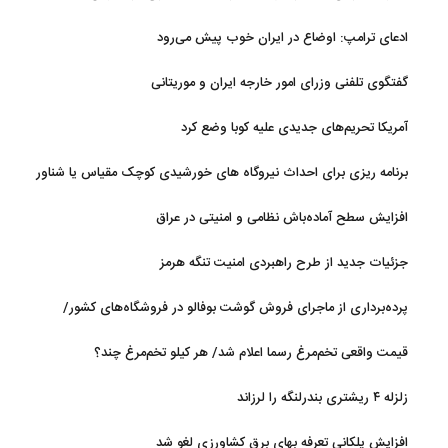
ادعای ترامپ: اوضاع در ایران خوب پیش می‌رود
گفتگوی تلفنی وزرای امور خارجه ایران و موریتانی
آمریکا تحریم‌های جدیدی علیه کوبا وضع کرد
برنامه ریزی برای احداث نیروگاه های خورشیدی کوچک مقیاس یا شناور
روی آب در مازندران
افزایش سطح آماده‌باش نظامی و امنیتی در عراق
جزئیات جدید از طرح راهبردی امنیت تنگه هرمز
پرده‌برداری از ماجرای فروش گوشت بوفالو در فروشگاه‌های کشور/
گوشت بوفالو از کجا وارد می‌شود؟/ هر کیلو بوفالو با چه قیمتی به فروش
قیمت واقعی تخم‌مرغ رسما اعلام شد/ هر کیلو تخم‌مرغ چند؟
می‌رود؟
زلزله ۴ ریشتری بندرلنگه را لرزاند
افزایش پلکانی تعرفه بهای برق کشاورزی لغو شد