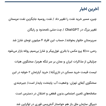
آخرین اخبار
چین، مسیر خرید نفت را تغییر داد / نفت روسیه جایگزین نفت عربستان
شد
تغییر بزرگ در ChatGPT / چت متنی نامحدود و رایگان
سرپرستان خانوار بخوانند/ حساب این افراد ۴ میلیون تومان شارژ شد
ردمی K100 پرو مکس با باتری غول‌پیکر و شارژ بی‌سیم روانه بازار می‌شود
جزئیاتی از مذاکرات ایران و عمان بر سر تنگه هرمز/ سخنگوی هیات
رئیسه مجلس: بیانیه‌ای شامل تصحیح مسیر تردد دریایی در تنگه، در
لیست قیمت خرید مسکن در نازی‌آباد/ خرید آپارتمان ۲ خوابه در این
آستانه نهایی شدن است
منطقه چقدر سرمایه نیاز دارد؟ + جدول مردادماه ۱۴۰۵
سخنگوی آبفای تهران: وضعیت آب پایتخت پایدار است/ جیره‌بندی
نداریم
سامانه‌های تامین اجتماعی بدون قطعی و اختلال در دسترس است
دبیرکل سازمان ملل باز هم خواستار آتش‌بس فوری در اوکراین شد