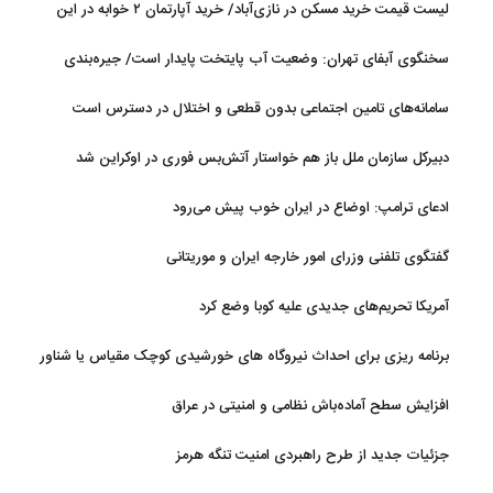
لیست قیمت خرید مسکن در نازی‌آباد/ خرید آپارتمان ۲ خوابه در این
آستانه نهایی شدن است
منطقه چقدر سرمایه نیاز دارد؟ + جدول مردادماه ۱۴۰۵
سخنگوی آبفای تهران: وضعیت آب پایتخت پایدار است/ جیره‌بندی
نداریم
سامانه‌های تامین اجتماعی بدون قطعی و اختلال در دسترس است
دبیرکل سازمان ملل باز هم خواستار آتش‌بس فوری در اوکراین شد
ادعای ترامپ: اوضاع در ایران خوب پیش می‌رود
گفتگوی تلفنی وزرای امور خارجه ایران و موریتانی
آمریکا تحریم‌های جدیدی علیه کوبا وضع کرد
برنامه ریزی برای احداث نیروگاه های خورشیدی کوچک مقیاس یا شناور
روی آب در مازندران
افزایش سطح آماده‌باش نظامی و امنیتی در عراق
جزئیات جدید از طرح راهبردی امنیت تنگه هرمز