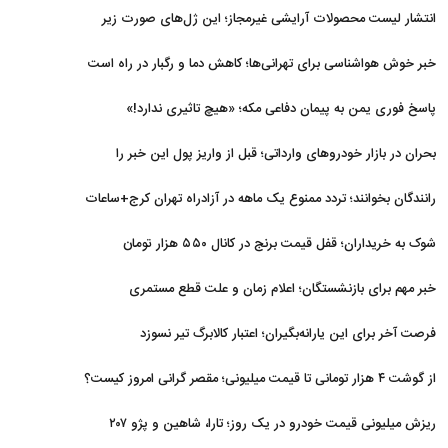
عربستان و پاکستان
انتشار لیست محصولات آرایشی غیرمجاز؛ این ژل‌های صورت زیر
ذره‌بین
خبر خوش هواشناسی برای تهرانی‌ها؛ کاهش دما و رگبار در راه است
پاسخ فوری یمن به پیمان دفاعی مکه؛ «هیچ تاثیری ندارد!»
بحران در بازار خودروهای وارداتی؛ قبل از واریز پول این خبر را
بخوانید
رانندگان بخوانند؛ تردد ممنوع یک ماهه در آزادراه تهران کرج+ساعات
شوک به خریداران؛ قفل قیمت برنج در کانال ۵۵۰ هزار تومان
خبر مهم برای بازنشستگان؛ اعلام زمان و علت قطع مستمری
فرصت آخر برای این یارانه‌بگیران؛ اعتبار کالابرگ تیر نسوزد
از گوشت ۴ هزار تومانی تا قیمت میلیونی؛ مقصر گرانی امروز کیست؟
ریزش میلیونی قیمت خودرو در یک روز؛ تارا، شاهین و پژو ۲۰۷