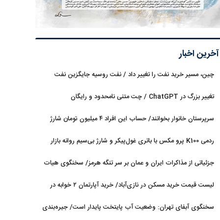
آخرین اخبار
چین، مسیر خرید نفت را تغییر داد / نفت روسیه جایگزین نفت
عربستان شد
تغییر بزرگ در ChatGPT / چت متنی نامحدود و رایگان
سرپرستان خانوار بخوانند/ حساب این افراد ۴ میلیون تومان شارژ
شد
ردمی K100 پرو مکس با باتری غول‌پیکر و شارژ بی‌سیم روانه بازار
می‌شود
جزئیاتی از مذاکرات ایران و عمان بر سر تنگه هرمز/ سخنگوی هیات
رئیسه مجلس: بیانیه‌ای شامل تصحیح مسیر تردد دریایی در تنگه، در
لیست قیمت خرید مسکن در نازی‌آباد/ خرید آپارتمان ۲ خوابه در
آستانه نهایی شدن است
این منطقه چقدر سرمایه نیاز دارد؟ + جدول مردادماه ۱۴۰۵
سخنگوی آبفای تهران: وضعیت آب پایتخت پایدار است/ جیره‌بندی