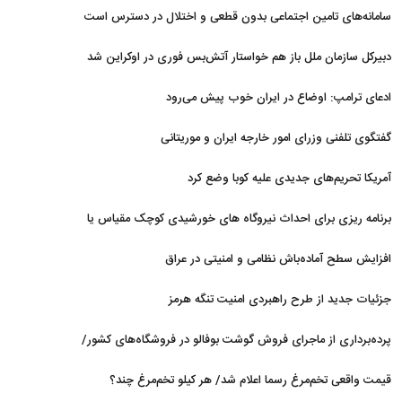
نداریم
سامانه‌های تامین اجتماعی بدون قطعی و اختلال در دسترس است
دبیرکل سازمان ملل باز هم خواستار آتش‌بس فوری در اوکراین شد
ادعای ترامپ: اوضاع در ایران خوب پیش می‌رود
گفتگوی تلفنی وزرای امور خارجه ایران و موریتانی
آمریکا تحریم‌های جدیدی علیه کوبا وضع کرد
برنامه ریزی برای احداث نیروگاه های خورشیدی کوچک مقیاس یا
شناور روی آب در مازندران
افزایش سطح آماده‌باش نظامی و امنیتی در عراق
جزئیات جدید از طرح راهبردی امنیت تنگه هرمز
پرده‌برداری از ماجرای فروش گوشت بوفالو در فروشگاه‌های کشور/
گوشت بوفالو از کجا وارد می‌شود؟/ هر کیلو بوفالو با چه قیمتی به
قیمت واقعی تخم‌مرغ رسما اعلام شد/ هر کیلو تخم‌مرغ چند؟
فروش می‌رود؟