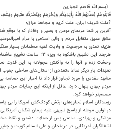
《بسم الله قاصم الجبارین
قَاتِلُوهُمْ یُعَذِّبْهُمُ اللَّهُ بِأَیْدِیکُمْ وَیُخْزِهِمْ وَیَنْصُرْکُمْ عَلَیْهِمْ وَیَشْ
؟ملت شریف ایران، ملت کریم و مجاهد عراق؛
آفرین بر شما مردمان مومن و بصیر و وفادار که با موقع شن
عشق عمیق متقابل مردم و والی اسلامی با مرام امیرالمومنی
هزینه تعدی به مرجعیت و ولایت فقیه مسلمانان بسیار سنگی
هرچند این تشییع باشکوه به و
وحشت زده و آنها را به واکنش عجولانه به این قدرت نم
تعهدات بار دیگر نقاط متعددی از استان‌های ساحلی جنوب ا
مشهد مقدس را مورد تجاوز قرار داد تا اخبار این حماسه بی‌
مردم جهان پنهان دارد، غافل از اینکه این جنایات مردم جهان 
مصمم‌تر خواهد کرد.
رزمندگان اسلام تجاوزهای ارتش کودک‌کش آمریکا را بی پا
در اولین مرحله از پاسخ تنبیهی علیه پیمان شکنان آمریکای
موشکی و پهپادی، ساعتی پس از حملات دشمن و نقاط مختلف
اشغالگران آمریکایی در عریفجان و علی السالم کویت و جفیر