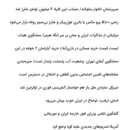
سرپرستان خانوار بخوانند/ حساب این افراد ۴ میلیون تومان شارژ شد
ردمی K100 پرو مکس با باتری غول‌پیکر و شارژ بی‌سیم روانه بازار می‌شود
جزئیاتی از مذاکرات ایران و عمان بر سر تنگه هرمز/ سخنگوی هیات
رئیسه مجلس: بیانیه‌ای شامل تصحیح مسیر تردد دریایی در تنگه، در
لیست قیمت خرید مسکن در نازی‌آباد/ خرید آپارتمان ۲ خوابه در این
آستانه نهایی شدن است
منطقه چقدر سرمایه نیاز دارد؟ + جدول مردادماه ۱۴۰۵
سخنگوی آبفای تهران: وضعیت آب پایتخت پایدار است/ جیره‌بندی
نداریم
سامانه‌های تامین اجتماعی بدون قطعی و اختلال در دسترس است
دبیرکل سازمان ملل باز هم خواستار آتش‌بس فوری در اوکراین شد
ادعای ترامپ: اوضاع در ایران خوب پیش می‌رود
گفتگوی تلفنی وزرای امور خارجه ایران و موریتانی
آمریکا تحریم‌های جدیدی علیه کوبا وضع کرد