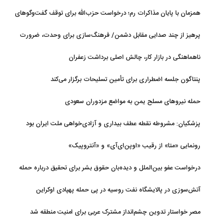
همزمان با پایان مذاکرات رم؛ درخواست حزب‌الله برای توقف گفت‌وگوهای
لبنان با اسرائیل
پرهیز از چند صدایی مقابل دشمن/ فرهنگ‌سازی برای وحدت، ضرورت
امروز کشور است
ناهماهنگی در بازار کار، چالش اصلی برداشت زعفران
پنتاگون جلسه اضطراری برای تأمین تسلیحات برگزار می‌کند
حمله نیروهای مسلح یمن به مواضع مزدوران سعودی
پزشکیان: مشروطه نقطه عطف بیداری و آزادی‌خواهی ملت ایران بود
رونمایی «متا» از رقیب «اوپن‌ای‌آی» و «آنتروپیک»
درخواست عفو بین‌الملل و دیده‌بان حقوق بشر برای تحقیق درباره حمله
به خبرنگاران در لبنان
آتش‌سوزی در پالایشگاه نفت روسیه در پی حمله پهپادی اوکراین
مصر خواستار تدوین چشم‌انداز مشترک عربی برای امنیت منطقه شد