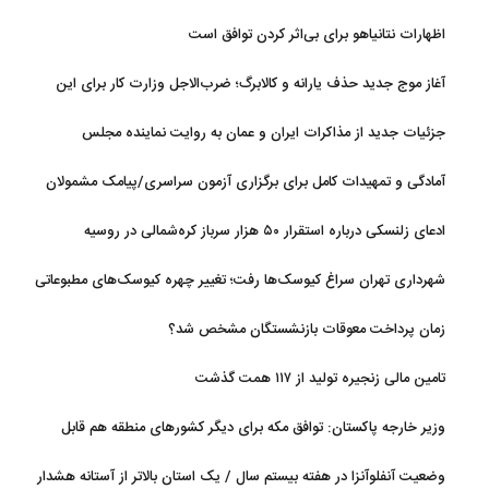
اظهارات نتانیاهو برای بی‌اثر کردن توافق است
آغاز موج جدید حذف یارانه و کالابرگ؛ ضرب‌الاجل وزارت کار برای این
افراد؛ اگر تا این تاریخ مراجعه نکنید
جزئیات جدید از مذاکرات ایران و عمان به روایت نماینده مجلس
آمادگی و تمهیدات کامل برای برگزاری آزمون سراسری/پیامک مشمولان
سهمیه جنگ جعلی است
ادعای زلنسکی درباره استقرار ۵۰ هزار سرباز کره‌شمالی در روسیه
شهرداری تهران سراغ کیوسک‌ها رفت؛ تغییر چهره کیوسک‌های مطبوعاتی
و گل‌وگیاه
زمان پرداخت معوقات بازنشستگان مشخص شد؟
تامین مالی زنجیره تولید از ۱۱۷ همت گذشت
وزیر خارجه پاکستان: توافق مکه برای دیگر کشورهای منطقه هم قابل
استفاده است
وضعیت آنفلوآنزا در هفته بیستم سال / یک استان بالاتر از آستانه هشدار