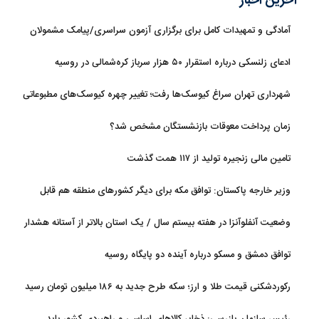
آخرین اخبار
آمادگی و تمهیدات کامل برای برگزاری آزمون سراسری/پیامک مشمولان
سهمیه جنگ جعلی است
ادعای زلنسکی درباره استقرار ۵۰ هزار سرباز کره‌شمالی در روسیه
شهرداری تهران سراغ کیوسک‌ها رفت؛ تغییر چهره کیوسک‌های مطبوعاتی
و گل‌وگیاه
زمان پرداخت معوقات بازنشستگان مشخص شد؟
تامین مالی زنجیره تولید از ۱۱۷ همت گذشت
وزیر خارجه پاکستان: توافق مکه برای دیگر کشورهای منطقه هم قابل
استفاده است
وضعیت آنفلوآنزا در هفته بیستم سال / یک استان بالاتر از آستانه هشدار
بالا
توافق دمشق و مسکو درباره آینده دو پایگاه روسیه
رکوردشکنی قیمت طلا و ارز؛ سکه طرح جدید به ۱۸۶ میلیون تومان رسید
رئیس سازمان بازرسی: ذخایر کالاهای اساسی و راهبردی کشور باید