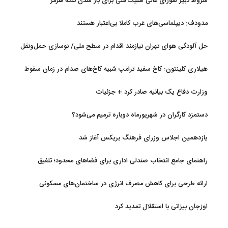
شروط دبیر شورای عالی امنیت ملی برای باز شدن تنگه هرمز
مدودف: دیپلماسی‌های غرب کاملا بی‌اعتبار هستند
حل آلودگی هوای تهران نیازمند اقدام در سطح ملی/ نوسازی حمل‌ونقل
و کنترل بارگذاری‌هادراولویت
هیلاری کلینتون: کاخ سفید ترامپ شبیه کاخ‌های صدام در زمان سقوط
است
وزارت دفاع یک بیانیه صادر کرد + جزئیات
دستمزد کارگران در شهریورماه دوباره ترمیم می‌شود؟
یازدهمین اجلاس وزرای فرهنگ بریکس آغاز شد
راهنمای جامع انتخاب صندلی اداری برای فضاهای محدود؛ تلفیق
ارگونومی و طراحی
ارائه طرحی برای کاهش مصرف انرژی در ساختمان‌های مسکونی
اوزجان بیزاتی با استقلال تمدید کرد