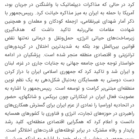
کرد در حالی که مذاکرات دیپلماتیک با واشنگتن در جریان بود،
آمریکا با حمله به ایران به میز مذاکره خیانت کرد. رییس‌جمهور با
ذکر آمار شهدای غیرنظامی، ازجمله کودکان و معلمان و همچنین
شهادت مقامات عالی‌رتبه تاکید داشت که هدف‌گیری
زیرساخت‌های حیاتی انرژی، حمل‌ونقل و درمانی نه‌تنها نقض
قوانین بین‌الملل بود بلکه به شدیدترین اختلال در کریدورهای
ترانزیتی و اقتصادی منطقه منجر شده است. پزشکیان در ادامه
خواستار توجه جدی جامعه جهانی به جنایات جاری در غزه، لبنان
و ایران شد و تاکید کرد که جمهوری اسلامی ایران با دراز کردن
دست دوستی به همسایگان به‌دنبال شکل‌دهی به یک نظم نوین
منطقه‌ای مبتنی‌بر کرامت و توسعه است. رییس‌جمهور با اشاره به
عضویت فعال ایران در ابتکاراتی چون بریکس و شانگهای، حضور
در اتحادیه اوراسیا را نمادی از عزم ایران برای گسترش همکاری‌های
راهبردی در حوزه‌های تجارت، انرژی و فناوری با کشورهای همسایه
دانست و اعلام کرد که همگرایی اقتصادی منطقه‌ای، کلید رشد
پایدار و رفاه مشترک در برابر توطئه‌های قدرت‌های اخلالگر است.
رییس‌جمهور در بخشی از پیام خود با اشاره به اینکه «بیش از