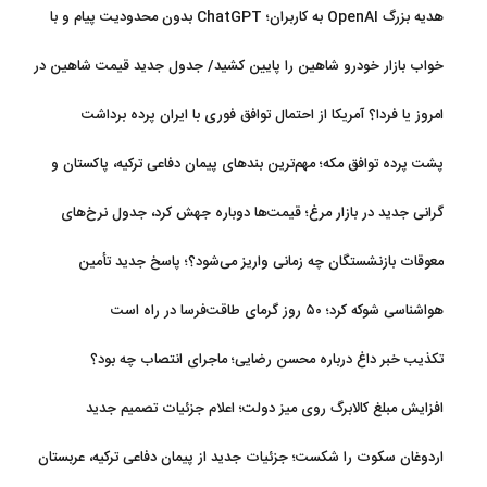
تکلیف مطالبات
هدیه بزرگ OpenAI به کاربران؛ ChatGPT بدون محدودیت پیام و با
مدل جدید می‌آید
خواب بازار خودرو شاهین را پایین کشید/ جدول جدید قیمت شاهین در
مرداد
امروز یا فردا؟ آمریکا از احتمال توافق فوری با ایران پرده برداشت
پشت پرده توافق مکه؛ مهم‌ترین بندهای پیمان دفاعی ترکیه، پاکستان و
عربستان
گرانی جدید در بازار مرغ؛ قیمت‌ها دوباره جهش کرد، جدول نرخ‌های
جدید
معوقات بازنشستگان چه زمانی واریز می‌شود؟؛ پاسخ جدید تأمین
اجتماعی
هواشناسی شوکه کرد؛ ۵۰ روز گرمای طاقت‌فرسا در راه است
تکذیب خبر داغ درباره محسن رضایی؛ ماجرای انتصاب چه بود؟
افزایش مبلغ کالابرگ روی میز دولت؛ اعلام جزئیات تصمیم جدید
اردوغان سکوت را شکست؛ جزئیات جدید از پیمان دفاعی ترکیه، عربستان