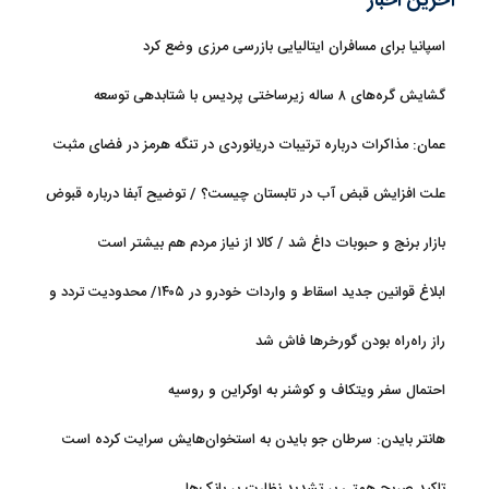
آخرین اخبار
اسپانیا برای مسافران ایتالیایی بازرسی مرزی وضع کرد
گشایش گره‌های ۸ ساله زیرساختی پردیس با شتابدهی توسعه
عمان: مذاکرات درباره ترتیبات دریانوردی در تنگه هرمز در فضای مثبت
جریان دارد
علت افزایش قبض آب در تابستان چیست؟ / توضیح آبفا درباره قبوض
آب
بازار برنج و حبوبات داغ شد / کالا از نیاز مردم هم بیشتر است
ابلاغ قوانین جدید اسقاط و واردات خودرو در ۱۴۰۵/ محدودیت تردد و
سوخت‌رسانی به فرسوده‌ها
راز راه‌راه بودن گورخرها فاش شد
احتمال سفر ویتکاف و کوشنر به اوکراین و روسیه
هانتر بایدن: سرطان جو بایدن به استخوان‌هایش سرایت کرده است