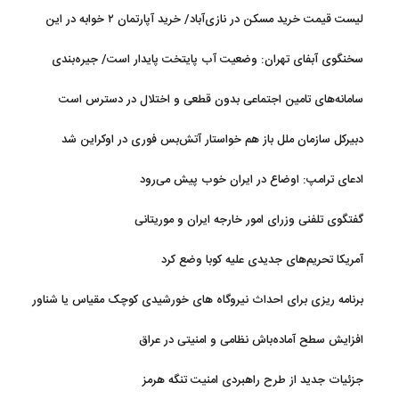
رئیسه مجلس: بیانیه‌ای شامل تصحیح مسیر تردد دریایی در تنگه، در
لیست قیمت خرید مسکن در نازی‌آباد/ خرید آپارتمان ۲ خوابه در این
آستانه نهایی شدن است
منطقه چقدر سرمایه نیاز دارد؟ + جدول مردادماه ۱۴۰۵
سخنگوی آبفای تهران: وضعیت آب پایتخت پایدار است/ جیره‌بندی
نداریم
سامانه‌های تامین اجتماعی بدون قطعی و اختلال در دسترس است
دبیرکل سازمان ملل باز هم خواستار آتش‌بس فوری در اوکراین شد
ادعای ترامپ: اوضاع در ایران خوب پیش می‌رود
گفتگوی تلفنی وزرای امور خارجه ایران و موریتانی
آمریکا تحریم‌های جدیدی علیه کوبا وضع کرد
برنامه ریزی برای احداث نیروگاه های خورشیدی کوچک مقیاس یا شناور
روی آب در مازندران
افزایش سطح آماده‌باش نظامی و امنیتی در عراق
جزئیات جدید از طرح راهبردی امنیت تنگه هرمز