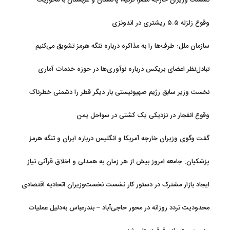
نشست وزیران خارجه مصر، ترکیه، پاکستان و عربستان با محوریت
تحولات منطقه
وقوع زلزله ۵.۵ ریشتری در اندونزی
سازمان ملل: طرف‌ها را به مذاکره درباره تنگه هرمز تشویق می‌کنیم
تبادل‌نظر اعضای بریکس درباره نوآوری‌ها در حوزه خدمات آماری
نخست وزیر سابق رژیم صهیونیستی بار دیگر قطر را دشمنی خطرناک
توصیف کرد
وقوع انفجار در نزدیکی یک کشتی در سواحل یمن
گفت وگوی وزیران خارجه آمریکا و انگلیس درباره ایران و تنگه هرمز
پزشکیان: جامعه امروز بیش از هر زمان به همدلی و اخلاق قرآنی نیاز
دارد
ایجاد بازار مشترک در دستور کار نشست نخست‌وزیران اتحادیه اقتصادی
اوراسیا
محدودیت تردد روزانه در محور حاجی‌آباد – بندرعباس به‌دلیل عملیات
جاده‌ای