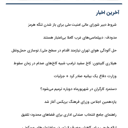
آخرین اخبار
شروط دبیر شورای عالی امنیت ملی برای باز شدن تنگه هرمز
مدودف: دیپلماسی‌های غرب کاملا بی‌اعتبار هستند
حل آلودگی هوای تهران نیازمند اقدام در سطح ملی/ نوسازی حمل‌ونقل
و کنترل بارگذاری‌هادراولویت
هیلاری کلینتون: کاخ سفید ترامپ شبیه کاخ‌های صدام در زمان سقوط
است
وزارت دفاع یک بیانیه صادر کرد + جزئیات
دستمزد کارگران در شهریورماه دوباره ترمیم می‌شود؟
یازدهمین اجلاس وزرای فرهنگ بریکس آغاز شد
راهنمای جامع انتخاب صندلی اداری برای فضاهای محدود؛ تلفیق
ارگونومی و طراحی
ارائه طرحی برای کاهش مصرف انرژی در ساختمان‌های مسکونی